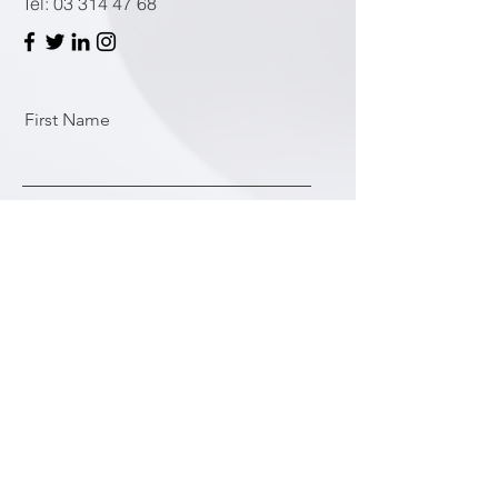
Tel: 03 314 47 68
First Name
Last Name
Email
Message