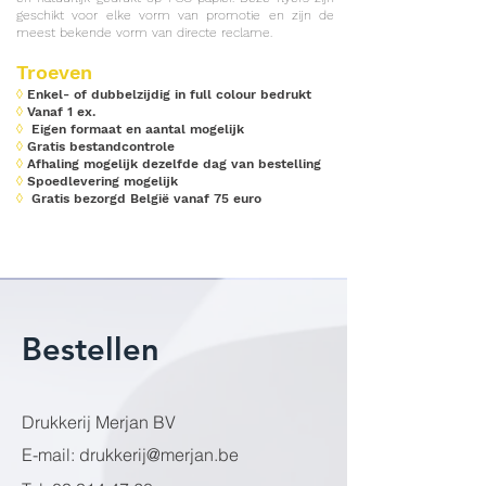
geschikt voor elke vorm van promotie en zijn de
meest bekende vorm van directe reclame.
Troeven
◊
Enkel- of dubbelzijdig in full colour bedrukt
◊
Vanaf 1 ex.
◊
Eigen formaat en aantal mogelijk
◊
Gratis bestandcontrole
◊
Afhaling mogelijk dezelfde dag van bestelling
◊
Spoedlevering mogelijk
◊
Gratis bezorgd België vanaf 75 euro
Bestellen
Drukkerij Merjan BV
E-mail:
drukkerij@merjan.be